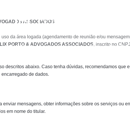
ADVOGADOS ASSOCIADOS
 uso da área logada (agendamento de reunião e/ou mensagem 
LIX PORTO & ADVOGADOS ASSOCIADOS
, inscrito no CNP
O Felix Porto
Áreas de atuação
Blog
Contato
 Uso descritos abaixo. Caso tenha dúvidas, recomendamos que e
o encarregado de dados.
a enviar mensagens, obter informações sobre os serviços ou ent
-los em nome do titular.